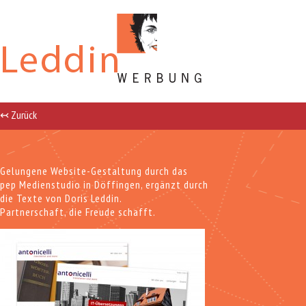
↢ Zurück
Gelungene Website-Gestaltung durch das
pep Medienstudio in Döffingen, ergänzt durch
die Texte von Doris Leddin.
Partnerschaft, die Freude schafft.