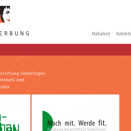
Maßarbeit
Kollekt
erstiftung Sindelfingen
dividuell sind,
erden.