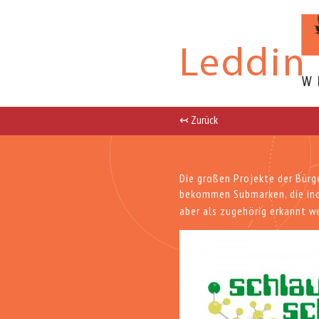
↢ Zurück
Die großen Projekte der Bürg
bekommen Submarken, die
in
aber als zugehörig erkannt w