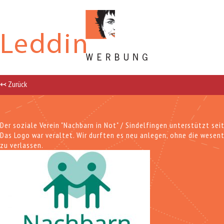
↢ Zurück
Der soziale Verein "Nachbarn in Not" / Sindelfingen unterstützt sei
Das Logo war veraltet. Wir durften es neu anlegen, ohne die wese
zu verlassen.