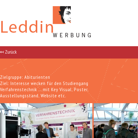
↢ Zurück
Zielgruppe: Abiturienten
Ziel: Interesse wecken für den Studiengang
Verfahrenstechnik ... mit Key Visual, Poster,
Ausstellungsstand, Website etc.